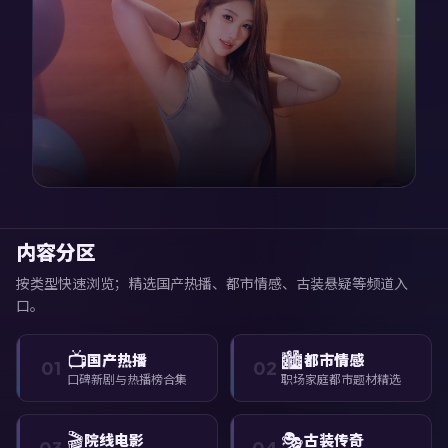
内容分区
按类型快速浏览；精选国产热播、都市情感、古装悬疑等频道入
口。
📺
🏙️
国产热播
都市情感
01
02
口碑新剧与热播榜合集
职场家庭都市题材精选
🎬
🎭
院线电影
古装传奇
03
04