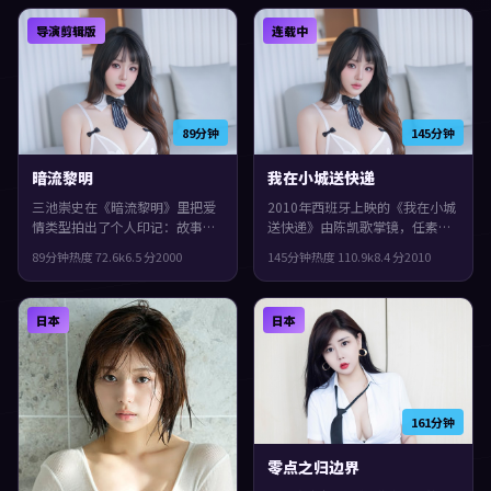
适合喜欢细腻叙事与人物刻画的
实之间交错推进。
导演剪辑版
连载中
观众。
89分钟
145分钟
暗流黎明
我在小城送快递
三池崇史在《暗流黎明》里把爱
2010年西班牙上映的《我在小城
情类型拍出了个人印记：故事发
送快递》由陈凯歌掌镜，任素
生在法国，2000年与观众见面。
汐、古天乐、张子枫共同演绎。
89分钟
热度
72.6
k
6.5
分
2000
145分钟
热度
110.9
k
8.4
分
2010
主演包括惠英红、河正宇、基里
类型上偏悬疑，叙事在回忆与现
安·墨菲。一场意外把原本平行
实之间交错推进，片尾余味很
的人生拧在一起，整体完成度较
足。
日本
日本
高，适合喜欢细腻叙事与人物刻
画的观众。
161分钟
零点之归边界