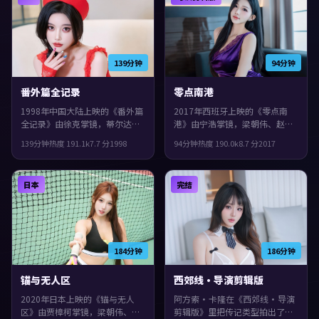
画的观众。
安与孤独感。
139分钟
94分钟
番外篇全记录
零点南港
1998年中国大陆上映的《番外篇
2017年西班牙上映的《零点南
全记录》由徐克掌镜，蒂尔达·
港》由宁浩掌镜，梁朝伟、赵丽
斯文顿、木村拓哉、周迅共同演
颖、宋康昊共同演绎。类型上偏
139分钟
热度
191.1
k
7.7
分
1998
94分钟
热度
190.0
k
8.7
分
2017
绎。类型上偏历史，群像戏份饱
悬疑，人物在道德与生存之间反
满，配角也有完整弧光，片尾余
复拉扯，观感紧凑，值得推荐。
味很足。
日本
完结
184分钟
186分钟
锚与无人区
西郊线·导演剪辑版
2020年日本上映的《锚与无人
阿方索·卡隆在《西郊线·导演
区》由贾樟柯掌镜，梁朝伟、周
剪辑版》里把传记类型拍出了个