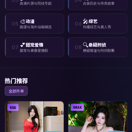
高清片源与院线专题
古装历史与传奇故事
🎨
🎤
动漫
综艺
05
06
国漫与海外动画精选
热播综艺与真人秀
💕
🔍
甜宠爱情
悬疑刑侦
07
08
甜宠与青春爱情剧
悬疑推理与刑侦剧集
热门推荐
全部片单
杜比
IMAX