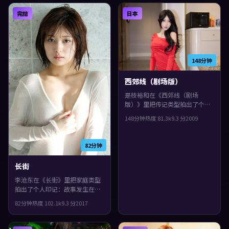
化了不安与孤独感，观感紧凑，
葱一样被层层剥开，观感紧凑，
完结
日本
值得推荐。
值得推荐。
148分钟
西郊线（剧场版）
是枝裕和在《西郊线（剧场
版）》里把传记类型拍出了个人
印记：故事发生在日本，2009年
148分钟
热度
81.3
k
9.3
分
2009
与观众见面。主演包括全度妍、
菅田将晖、孙艺珍。镜头语言偏
写实，细节里埋着伏笔，片尾余
82分钟
味很足。
长街
李沧东在《长街》里把家庭类型
拍出了个人印记：故事发生在西
班牙，2017年与观众见面。主演
82分钟
热度
102.1
k
9.3
分
2017
包括小松菜奈、雷佳音、梁朝
伟。影片在类型框架里仍保留了
作者表达，结局留白，给观众回