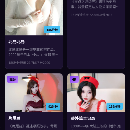
《零点之归边界》讲述历史故
事，背景设定与人物关系都紧扣
日本当下的生活质感。2014年上
161分钟
热度
22.8
k
6.0
分
2014
映，徐克执导，文淇、梁朝伟、
任素汐领衔。结局留白，给观众
回味与讨论空间，观感紧凑，值
186分钟
得推荐。
北岛北岛
北岛北岛是一部犯罪题材作品，
2000年于日本上映。由许鞍华执
导，吴镇宇、秦昊、惠英红等主
186分钟
热度
21.7
k
6.7
分
2000
演。镜头语言偏写实，细节里埋
着伏笔，片尾余味很足。
高分
4K
92分钟
139分钟
片尾曲
番外篇全记录
《片尾曲》讲述悬疑故事，背景
1998年中国大陆上映的《番外篇