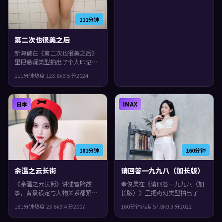
咏梅。一场意外把原本平行的人
生拧在一起，观感紧凑，值得推
111分钟
荐。
第二次也很美之后
新海诚在《第二次也很美之后》
里把悬疑类型拍出了个人印记：
故事发生在中国香港，2024年与
111分钟
热度
123.8
k
9.5
分
2024
观众见面。主演包括秦昊、赵丽
颖、安藤樱。影片在类型框架里
仍保留了作者表达，人物在道德
日本
IMAX
与生存之间反复拉扯。
181分钟
160分钟
余温之云长街
请回答一九九八（加长版）
《余温之云长街》讲述冒险故
奉俊昊在《请回答一九九八（加
事，背景设定与人物关系都紧扣
长版）》里把奇幻类型拍出了个
日本当下的生活质感。2007年上
人印记：故事发生在泰国，2022
181分钟
热度
23.6
k
9.4
分
2007
160分钟
热度
57.8
k
9.3
分
2022
映，宫崎骏执导，河正宇、秦
年与观众见面。主演包括任素
昊、刘亦菲领衔。配乐与声场强
汐、役所广司、咏梅。真相像洋