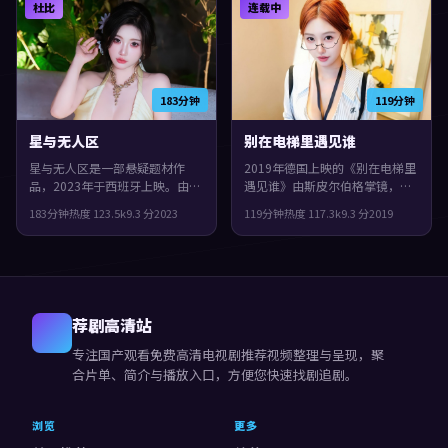
杜比
连载中
味与讨论空间。
183分钟
119分钟
星与无人区
别在电梯里遇见谁
星与无人区是一部悬疑题材作
2019年德国上映的《别在电梯里
品，2023年于西班牙上映。由吉
遇见谁》由斯皮尔伯格掌镜，宋
尔莫·德尔·托罗执导，咏梅、
康昊、刘亦菲、杨紫共同演绎。
183分钟
热度
123.5
k
9.3
分
2023
119分钟
热度
117.3
k
9.3
分
2019
裴斗娜、沈腾等主演。影片在类
类型上偏爱情，群像戏份饱满，
型框架里仍保留了作者表达，配
配角也有完整弧光，整体完成度
乐与声场强化了不安与孤独感。
较高，适合喜欢细腻叙事与人物
刻画的观众。
荐剧高清站
专注
国产观看免费高清电视剧推荐视频
整理与呈现，聚
合片单、简介与播放入口，方便您快速找剧追剧。
浏览
更多