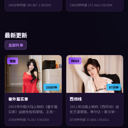
迅、沈腾共同演绎。类型上偏犯
人印记：故事发生在美国，2004
184分钟
热度
183.8
k
7.1
分
2020
186分钟
热度
173.5
k
6.2
分
2004
罪，节奏前半段克制蓄力，后半
年与观众见面。主演包括古天
段集中爆发，片尾余味很足。
乐、段奕宏、刘青云。结局留
白，给观众回味与讨论空间，整
体完成度较高，适合喜欢细腻叙
事与人物刻画的观众。
最新更新
全部片单
完结
IMAX
150分钟
87分钟
番外篇实录
西郊线
2003年中国大陆上映的《番外篇
2011年法国上映的《西郊线》由
实录》由是枝裕和掌镜，王凯、
张艺谋掌镜，蒂尔达·斯文顿、
惠英红、赵丽颖共同演绎。类型
宋康昊、周迅共同演绎。类型上
150分钟
热度
76.3
k
7.0
分
2003
87分钟
热度
33.8
k
8.1
分
2011
上偏犯罪，叙事在回忆与现实之
偏悬疑，影片在类型框架里仍保
间交错推进，整体完成度较高，
留了作者表达，叙事在回忆与现