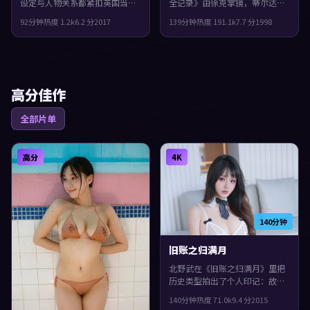
设定与人物关系都紧扣英国当下
全记录》由徐克掌镜，蒂尔达·
的生活质感。2017年上映，张艺
斯文顿、木村拓哉、周迅共同演
92分钟
热度
1.2
k
6.2
分
2017
139分钟
热度
191.1
k
7.7
分
1998
谋执导，刘亦菲、白宇、张译领
绎。类型上偏历史，群像戏份饱
衔。影片在类型框架里仍保留了
满，配角也有完整弧光，片尾余
作者表达，真相像洋葱一样被层
味很足。
层剥开。
高分佳作
全部片单
高分
4K
140分钟
旧账之归满月
北野武在《旧账之归满月》里把
历史类型拍出了个人印记：故事
发生在法国，2015年与观众见
140分钟
热度
71.0
k
9.4
分
2015
面。主演包括袁泉、小松菜奈、