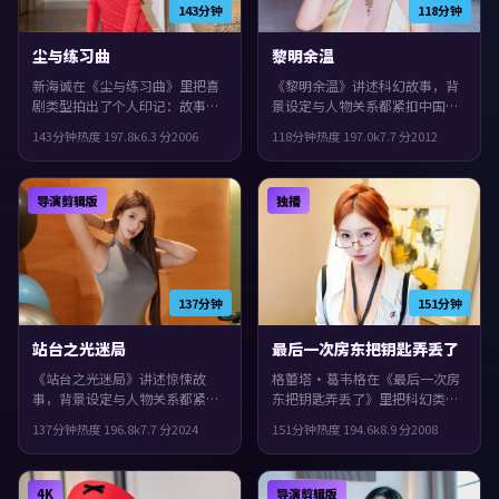
143分钟
118分钟
尘与练习曲
黎明余温
新海诚在《尘与练习曲》里把喜
《黎明余温》讲述科幻故事，背
剧类型拍出了个人印记：故事发
景设定与人物关系都紧扣中国香
生在德国，2006年与观众见面。
港当下的生活质感。2012年上
143分钟
热度
197.8
k
6.3
分
2006
118分钟
热度
197.0
k
7.7
分
2012
主演包括雷佳音、沈腾、孔刘。
映，黑泽清执导，古天乐、张
城市空间成为情绪与悬念的载
译、木村拓哉领衔。节奏前半段
体，片尾余味很足。
克制蓄力，后半段集中爆发，观
导演剪辑版
独播
感紧凑，值得推荐。
137分钟
151分钟
站台之光迷局
最后一次房东把钥匙弄丢了
《站台之光迷局》讲述惊悚故
格蕾塔·葛韦格在《最后一次房
事，背景设定与人物关系都紧扣
东把钥匙弄丢了》里把科幻类型
意大利当下的生活质感。2024年
拍出了个人印记：故事发生在英
137分钟
热度
196.8
k
7.7
分
2024
151分钟
热度
194.6
k
8.9
分
2008
上映，冯小刚执导，吴镇宇、谭
国，2008年与观众见面。主演包
卓、安藤樱领衔。真相像洋葱一
括蒂尔达·斯文顿、张译、裴斗
样被层层剥开，整体完成度较
娜。影片在类型框架里仍保留了
4K
导演剪辑版
高，适合喜欢细腻叙事与人物刻
作者表达，配乐与声场强化了不